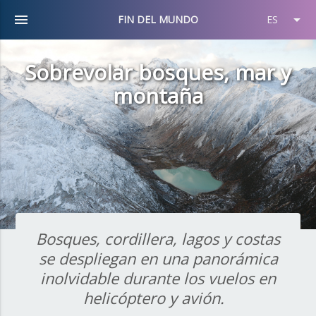
menu
arrow_drop_down
FIN DEL MUNDO
ES
Sobrevolar bosques, mar y
montaña
Bosques, cordillera, lagos y costas
se despliegan en una panorámica
inolvidable durante los vuelos en
helicóptero y avión.