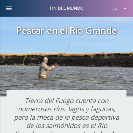
menu
arrow_drop_down
FIN DEL MUNDO
ES
Pescar en el Río Grande
Tierra del Fuego cuenta con
numerosos ríos, lagos y lagunas,
pero la meca de la pesca deportiva
de los salmónidos es el Río