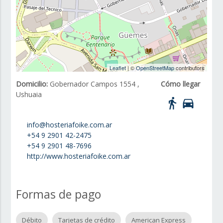
Leaflet
| ©
OpenStreetMap
contributors
Domicilio:
Gobernador Campos 1554 ,
Cómo llegar
Ushuaia
directions_walk
directions_car
info@hosteriafoike.com.ar
+54 9 2901 42-2475
+54 9 2901 48-7696
http://www.hosteriafoike.com.ar
Formas de pago
Débito
Tarjetas de crédito
American Express