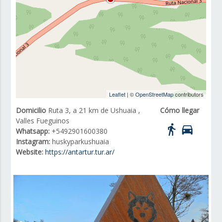
Leaflet
| ©
OpenStreetMap
contributors
Domicilio
Ruta 3, a 21 km de Ushuaia ,
Cómo llegar
Valles Fueguinos
directions_walk
directions_car
Whatsapp:
+5492901600380
Instagram:
huskyparkushuaia
Website:
https://antartur.tur.ar/