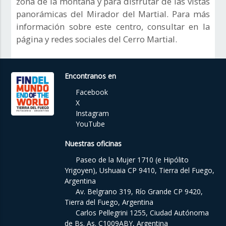
zona de la montaña y para disfrutar de las vistas
panorámicas del Mirador del Martial. Para más
información sobre este centro, consultar en la
página y redes sociales del Cerro Martial.
Encontranos en
Facebook
X
Instagram
YouTube
Nuestras oficinas
Paseo de la Mujer 1710 (e Hipólito
Yrigoyen), Ushuaia CP 9410, Tierra del Fuego,
Argentina
Av. Belgrano 319, Río Grande CP 9420,
Tierra del Fuego, Argentina
Carlos Pellegrini 1255, Ciudad Autónoma
de Bs. As. C1009ABY, Argentina