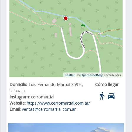
Leaflet
| ©
OpenStreetMap
contributors
Domicilio
Luis Fernando Martial 3599 ,
Cómo llegar
Ushuaia
directions_walk
directions_car
Instagram:
cerromartial
Website:
https://www.cerromartial.com.ar/
Email:
ventas@cerromartial.com.ar