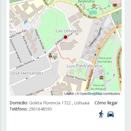
Leaflet
| ©
OpenStreetMap
contributors
Domicilio:
Goleta Florencia 1722 , Ushuaia
Cómo llegar
Teléfono:
2901648595
directions_walk
directions_car