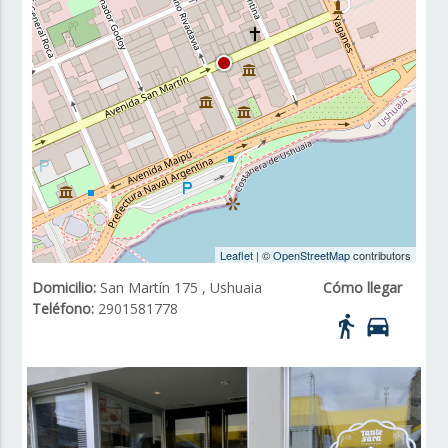
Leaflet
| ©
OpenStreetMap
contributors
Domicilio:
San Martín 175 , Ushuaia
Cómo llegar
Teléfono:
2901581778
directions_walk
directions_car