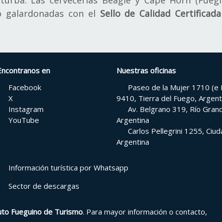
urba. Las cervecerías Beagle y Cape Horn (Fuegi
do galardonadas con el
Sello de Calidad Certificad
Encontranos en
Nuestras oficinas
Facebook
Paseo de la Mujer 1710 (e H
X
9410, Tierra del Fuego, Argent
Instagram
Av. Belgrano 319, Río Grand
YouTube
Argentina
Carlos Pellegrini 1255, Ci
Argentina
Información turística por Whatsapp
Sector de descargas
tuto Fueguino de Turismo
. Para mayor información o contacto,