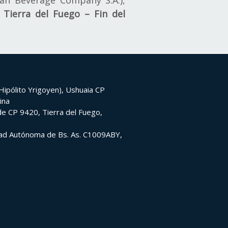
an Beverage Company S.A.),
a Tierra del Fuego – Fin del
ipólito Yrigoyen), Ushuaia CP
ina
e CP 9420, Tierra del Fuego,
udad Autónoma de Bs. As. C1009ABY,