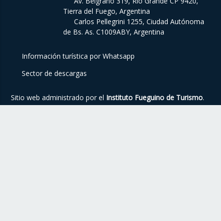
Av. Belgrano 319, Río Grande CP 9420,
Tierra del Fuego, Argentina
Carlos Pellegrini 1255, Ciudad Autónoma
de Bs. As. C1009ABY, Argentina
Información turística por Whatsapp
Sector de descargas
Sitio web administrado por el
Instituto Fueguino de Turismo
.
Para mayor información o contacto, visite nuestro
sitio web
institucional
.