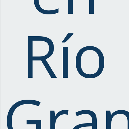
Río
Gra