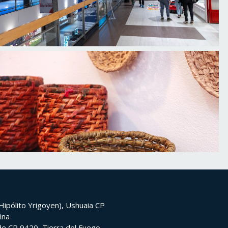
ipólito Yrigoyen), Ushuaia CP
ina
e CP 9420, Tierra del Fuego,