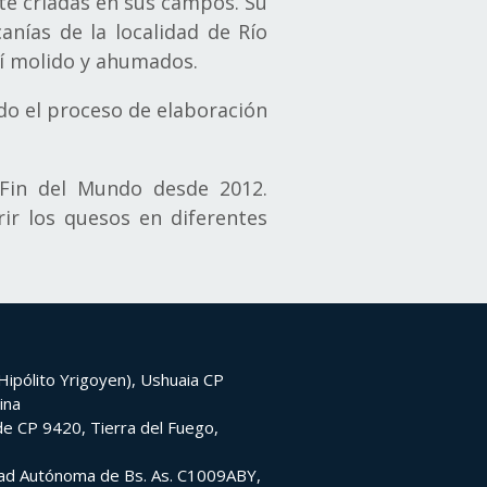
te criadas en sus campos. Su
canías de la localidad de Río
í molido y ahumados.
do el proceso de elaboración
-Fin del Mundo desde 2012.
ir los quesos en diferentes
ipólito Yrigoyen), Ushuaia CP
ina
e CP 9420, Tierra del Fuego,
udad Autónoma de Bs. As. C1009ABY,