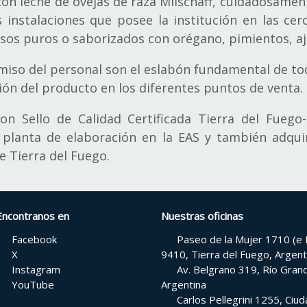
on leche de ovejas de raza Milschaff, cuidadosamen
 instalaciones que posee la institución en las cer
os puros o saborizados con orégano, pimientos, aj
miso del personal son el eslabón fundamental de to
ión del producto en los diferentes puntos de venta.
on Sello de Calidad Certificada Tierra del Fuego
 planta de elaboración en la EAS y también adquir
e Tierra del Fuego.
Encontranos en
Nuestras oficinas
Facebook
Paseo de la Mujer 1710 (e H
X
9410, Tierra del Fuego, Argent
Instagram
Av. Belgrano 319, Río Grand
YouTube
Argentina
Carlos Pellegrini 1255, Ci