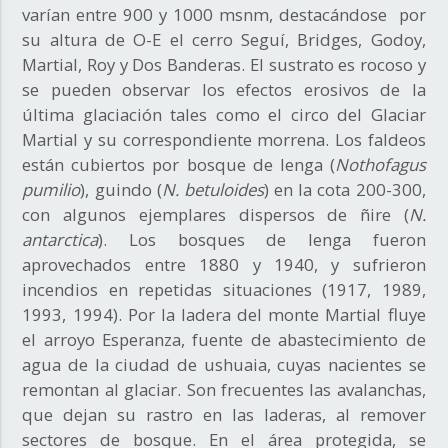
varían entre 900 y 1000 msnm, destacándose por
su altura de O-E el cerro Seguí, Bridges, Godoy,
Martial, Roy y Dos Banderas. El sustrato es rocoso y
se pueden observar los efectos erosivos de la
última glaciación tales como el circo del Glaciar
Martial y su correspondiente morrena. Los faldeos
están cubiertos por bosque de lenga (
Nothofagus
pumilio
), guindo (
N. betuloides
) en la cota 200-300,
con algunos ejemplares dispersos de ñire (
N.
antarctica
). Los bosques de lenga fueron
aprovechados entre 1880 y 1940, y sufrieron
incendios en repetidas situaciones (1917, 1989,
1993, 1994). Por la ladera del monte Martial fluye
el arroyo Esperanza, fuente de abastecimiento de
agua de la ciudad de ushuaia, cuyas nacientes se
remontan al glaciar. Son frecuentes las avalanchas,
que dejan su rastro en las laderas, al remover
sectores de bosque. En el área protegida, se