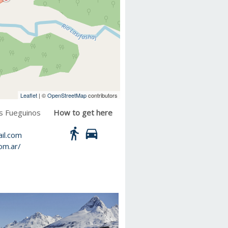
Leaflet
| ©
OpenStreetMap
contributors
s Fueguinos
How to get here
directions_walk
directions_car
il.com
om.ar/