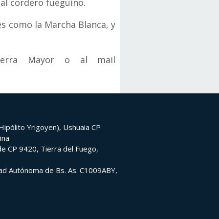
nal cordero fueguino.
es como la Marcha Blanca, y
Tierra Mayor o al mail
ipólito Yrigoyen), Ushuaia CP
ina
e CP 9420, Tierra del Fuego,
udad Autónoma de Bs. As. C1009ABY,