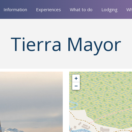
Information
Experiences
What to do
Lodging
Wh
Tierra Mayor
+
−